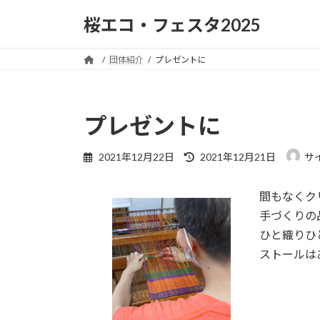
コ
ナ
桜エコ・フェスタ2025
ン
ビ
テ
ゲ
ン
ー
団体紹介
プレゼントに
ツ
シ
へ
ョ
ス
ン
プレゼントに
キ
に
ッ
移
最
2021年12月22日
2021年12月21日
サ
プ
動
終
更
間もなくク
新
日
手づくりの
時
ひと織りひ
:
ストールは