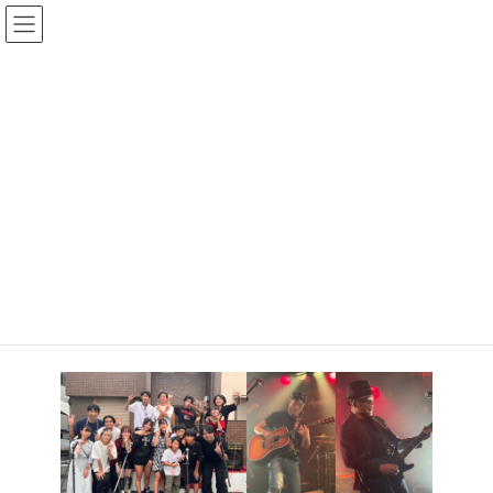
コ
ナ
桜エコ・フェスタ2025
ン
ビ
テ
ゲ
イベント
ン
ー
ツ
シ
へ
ョ
子どもフリーマーケット
ス
ン
キ
に
使わなくなった思い出のモノを「誰かの役に立ててほしい」とい
ッ
移
う気持ちで、小中学生が店長をするフリーマーケット。
プ
動
もちろん大人もWelcomeです！
【時間】10:00～13:00
【会場】２階 大会議室＜24区画＞
歌のステージ