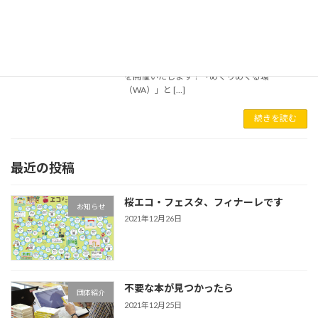
2021年11月3日
桜環境センター環境啓発施設では、11月３日
（火・祝）から12月26日（日）まで、特設ホー
ムページ上にて環境やエコについて考え、伝
え、楽しむイベント「桜エコ・フェスタ2021」
を開催いたします！「めぐりめぐる環
（WA）」と […]
続きを読む
最近の投稿
桜エコ・フェスタ、フィナーレです
お知らせ
2021年12月26日
不要な本が見つかったら
団体紹介
2021年12月25日